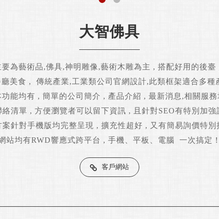
大智佛具
要為藝術品,佛具,神明雕像,藝術木雕為主 , 搭配好用的後臺 ,
餐廳美食 , 傳統產業,工業類公司官網設計,此類框架適合多種產
功能均有 , 簡單的公司簡介 , 產品介紹 , 最新消息,相關服
絡清單 , 方便瀏覽者可以留下資訊 , 且針對SEO有特別加
方案針對手機版均完整呈現 , 擴充性超好 , 又有簡易詢價特別
網站均有RWD響應式跨平台 , 手機、平板、電腦 一次搞定
客戶網站