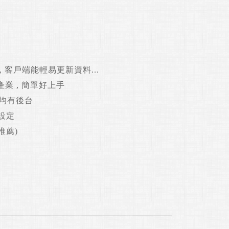
 客戶端能輕易更新資料...
業 , 簡單好上手
務均有後台
強設定
推薦)
！