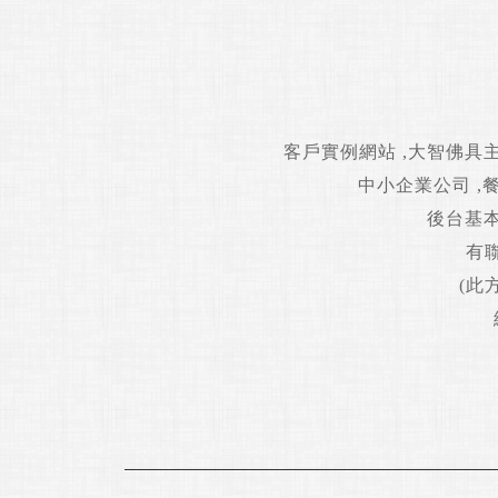
客戶實例網站 ,大智佛具主
中小企業公司 ,
後台基本
有聯
(此